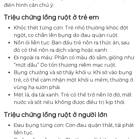
điển hình cần chú ý:
Triệu chứng lồng ruột ở trẻ em
Khóc thét từng cơn: Trẻ nhỏ thường khóc đột
ngột, co chân lên bụng do đau quặn ruột.
Nôn ói liên tục: Ban đầu trẻ nôn ra thức ăn, sau
đó có thể nôn ra dịch vàng hoặc xanh.
Đi ngoài ra máu: Phân có màu đỏ sẫm, giống như
“mứt dâu” Do tổn thương niêm mạc ruột.
Bụng chướng và sờ thấy khối u: Khi sờ vào bụng
trẻ, có thể cảm nhận một khối u mềm, thường ở
vùng hạ sườn phải.
Mệt lả, da tái xanh: Trẻ có thể trở nên lờ đờ, mất
nước và sốt nếu không được điều trị kịp thời.
Triệu chứng lồng ruột ở người lớn
Đau bụng từng cơn: Cơn đau quặn thắt, tái phát
liên tục.