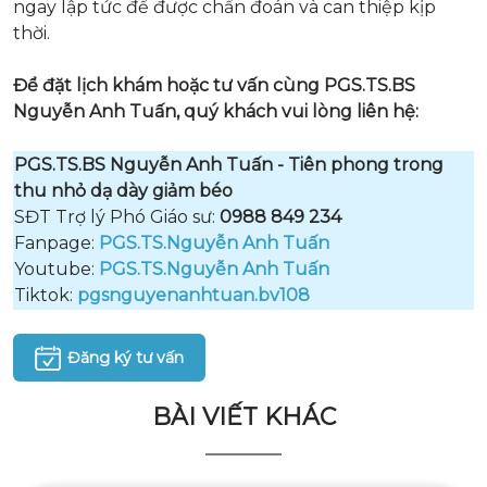
ngay lập tức để được chẩn đoán và can thiệp kịp
thời.
Để đặt lịch khám hoặc tư vấn cùng PGS.TS.BS
Nguyễn Anh Tuấn, quý khách vui lòng liên hệ:
PGS.TS.BS Nguyễn Anh Tuấn - Tiên phong trong
thu nhỏ dạ dày giảm béo
SĐT Trợ lý Phó Giáo sư:
0988 849 234
Fanpage:
PGS.TS.Nguyễn Anh Tuấn
Youtube:
PGS.TS.Nguyễn Anh Tuấn
Tiktok:
pgsnguyenanhtuan.bv108
Đăng ký tư vấn
BÀI VIẾT KHÁC