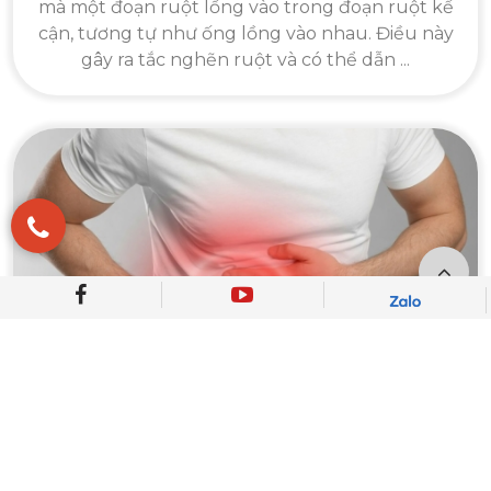
mà một đoạn ruột lồng vào trong đoạn ruột kế
cận, tương tự như ống lồng vào nhau. Điều này
gây ra tắc nghẽn ruột và có thể dẫn ...
LỒNG RUỘT CÓ TÁI PHÁT KHÔNG?