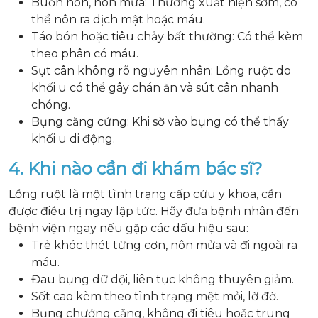
Buồn nôn, nôn mửa: Thường xuất hiện sớm, có
thể nôn ra dịch mật hoặc máu.
Táo bón hoặc tiêu chảy bất thường: Có thể kèm
theo phân có máu.
Sụt cân không rõ nguyên nhân: Lồng ruột do
khối u có thể gây chán ăn và sút cân nhanh
chóng.
Bụng căng cứng: Khi sờ vào bụng có thể thấy
khối u di động.
4. Khi nào cần đi khám bác sĩ?
Lồng ruột là một tình trạng cấp cứu y khoa, cần
được điều trị ngay lập tức. Hãy đưa bệnh nhân đến
bệnh viện ngay nếu gặp các dấu hiệu sau:
Trẻ khóc thét từng cơn, nôn mửa và đi ngoài ra
máu.
Đau bụng dữ dội, liên tục không thuyên giảm.
Sốt cao kèm theo tình trạng mệt mỏi, lờ đờ.
Bụng chướng căng, không đi tiêu hoặc trung