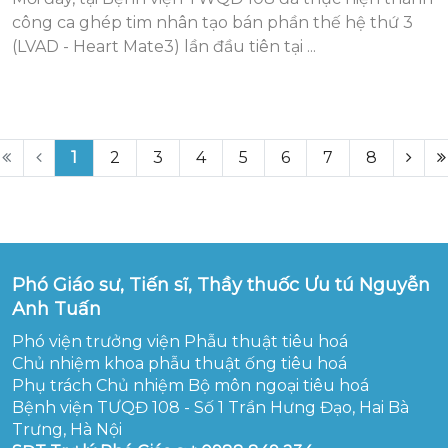
công ca ghép tim nhân tạo bán phần thế hệ thứ 3
(LVAD - Heart Mate3) lần đầu tiên tại ...
1
2
3
4
5
6
7
8
Phó Giáo sư, Tiến sĩ, Thầy thuốc Ưu tú Nguyễn
Anh Tuấn
Phó viện trưởng viện Phẫu thuật tiêu hoá
Chủ nhiệm khoa phẫu thuật ống tiêu hoá
Phụ trách Chủ nhiệm Bộ môn ngoại tiêu hoá
Bệnh viện TƯQĐ 108 - Số 1 Trần Hưng Đạo, Hai Bà
Trưng, Hà Nội