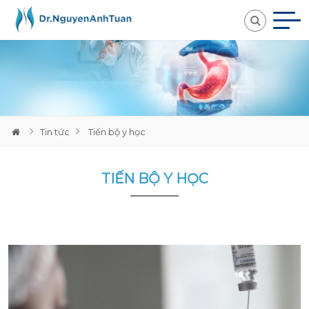
Loading...
Tin tức
Tiến bộ y học
TIẾN BỘ Y HỌC