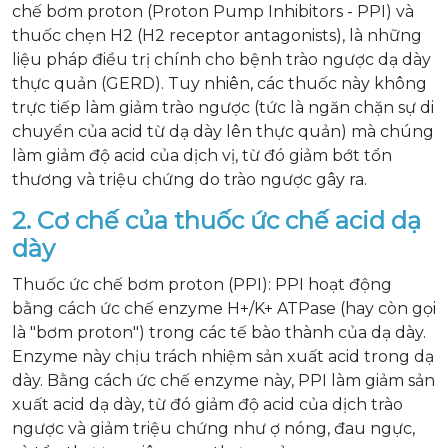
chế bơm proton (Proton Pump Inhibitors - PPI) và
thuốc chẹn H2 (H2 receptor antagonists), là những
liệu pháp điều trị chính cho bệnh trào ngược dạ dày
thực quản (GERD). Tuy nhiên, các thuốc này không
trực tiếp làm giảm trào ngược (tức là ngăn chặn sự di
chuyển của acid từ dạ dày lên thực quản) mà chúng
làm giảm độ acid của dịch vị, từ đó giảm bớt tổn
thương và triệu chứng do trào ngược gây ra.
2. Cơ chế của thuốc ức chế acid dạ
dày
Thuốc ức chế bơm proton (PPI): PPI hoạt động
bằng cách ức chế enzyme H+/K+ ATPase (hay còn gọi
là "bơm proton") trong các tế bào thành của dạ dày.
Enzyme này chịu trách nhiệm sản xuất acid trong dạ
dày. Bằng cách ức chế enzyme này, PPI làm giảm sản
xuất acid dạ dày, từ đó giảm độ acid của dịch trào
ngược và giảm triệu chứng như ợ nóng, đau ngực,