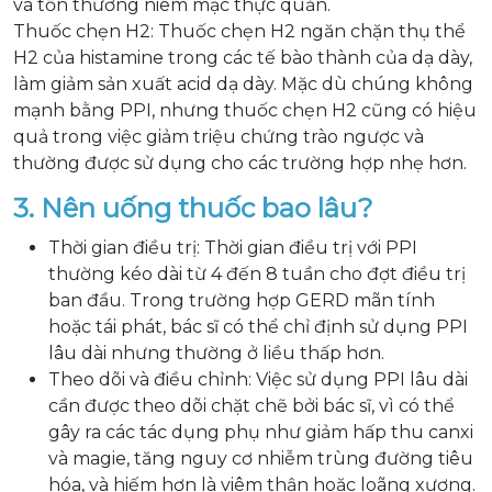
và tổn thương niêm mạc thực quản.
Thuốc chẹn H2: Thuốc chẹn H2 ngăn chặn thụ thể
H2 của histamine trong các tế bào thành của dạ dày,
làm giảm sản xuất acid dạ dày. Mặc dù chúng không
mạnh bằng PPI, nhưng thuốc chẹn H2 cũng có hiệu
quả trong việc giảm triệu chứng trào ngược và
thường được sử dụng cho các trường hợp nhẹ hơn.
3. Nên uống thuốc bao lâu?
Thời gian điều trị: Thời gian điều trị với PPI
thường kéo dài từ 4 đến 8 tuần cho đợt điều trị
ban đầu. Trong trường hợp GERD mãn tính
hoặc tái phát, bác sĩ có thể chỉ định sử dụng PPI
lâu dài nhưng thường ở liều thấp hơn.
Theo dõi và điều chỉnh: Việc sử dụng PPI lâu dài
cần được theo dõi chặt chẽ bởi bác sĩ, vì có thể
gây ra các tác dụng phụ như giảm hấp thu canxi
và magie, tăng nguy cơ nhiễm trùng đường tiêu
hóa, và hiếm hơn là viêm thận hoặc loãng xương.