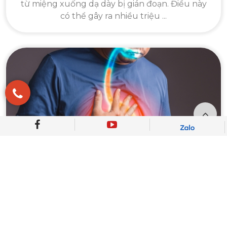
từ miệng xuống dạ dày bị gián đoạn. Điều này
có thể gây ra nhiều triệu ...
CÁC PHƯƠNG PHÁP ĐIỀU TRỊ TRÀO
NGƯỢC DẠ DÀY THỰC QUẢN PHỔ BIẾN