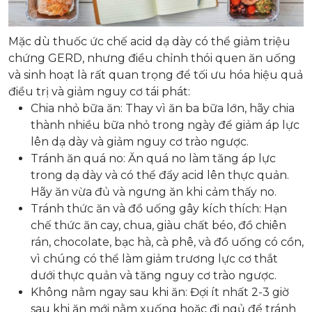
Mặc dù thuốc ức chế acid dạ dày có thể giảm triệu
chứng GERD, nhưng điều chỉnh thói quen ăn uống
và sinh hoạt là rất quan trọng để tối ưu hóa hiệu quả
điều trị và giảm nguy cơ tái phát:
Chia nhỏ bữa ăn: Thay vì ăn ba bữa lớn, hãy chia
thành nhiều bữa nhỏ trong ngày để giảm áp lực
lên dạ dày và giảm nguy cơ trào ngược.
Tránh ăn quá no: Ăn quá no làm tăng áp lực
trong dạ dày và có thể đẩy acid lên thực quản.
Hãy ăn vừa đủ và ngưng ăn khi cảm thấy no.
Tránh thức ăn và đồ uống gây kích thích: Hạn
chế thức ăn cay, chua, giàu chất béo, đồ chiên
rán, chocolate, bạc hà, cà phê, và đồ uống có cồn,
vì chúng có thể làm giảm trương lực cơ thắt
dưới thực quản và tăng nguy cơ trào ngược.
Không nằm ngay sau khi ăn: Đợi ít nhất 2-3 giờ
sau khi ăn mới nằm xuống hoặc đi ngủ để tránh