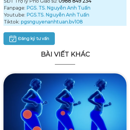
SĐT Trợ lý Phó Giáo sư:
0988 849 234
Fanpage:
PGS. TS. Nguyễn Anh Tuấn
Youtube:
PGS.TS. Nguyễn Anh Tuấn
Tiktok:
pgsnguyenanhtuan.bv108
Đăng ký tư vấn
BÀI VIẾT KHÁC