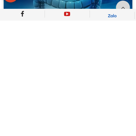
BÉO PHÌ VÀ NGUY CƠ UNG THƯ ĐẠI
TRÀNG
Mối liên quan giữa béo phì và ung thư đại tràng
đã được nghiên cứu kỹ lưỡng, với nhiều bằng
chứng khoa học chứng minh rằng béo phì là
một yếu tố nguy cơ quan trọng ...