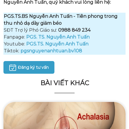
Nguyễn Anh Tuấn, quý khách vui lòng liên hệ:
PGS.TS.BS Nguyễn Anh Tuấn - Tiên phong trong
thu nhỏ dạ dày giảm béo
SĐT Trợ lý Phó Giáo sư:
0988 849 234
Fanpage:
PGS. TS. Nguyễn Anh Tuấn
Youtube:
PGS.TS. Nguyễn Anh Tuấn
Tiktok:
pgsnguyenanhtuan.bv108
Đăng ký tư vấn
BÀI VIẾT KHÁC