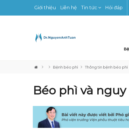
Giới thiệu
Liên hệ
Tin tức
Hỏi đáp
Bệ
Bệnh béo phì
Thông tin bệnh béo phì
Béo phì và nguy