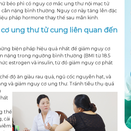
nữ béo phì có nguy cơ mắc ung thư nội mạc tử
ó cân nặng bình thường. Nguy cơ này tăng lên đặc
liệu pháp hormone thay thế sau mãn kinh.
 cơ ung thư tử cung liên quan đến
những biện pháp hiệu quả nhất để giảm nguy cơ
cân nặng trong ngưỡng bình thường (BMI từ 18.5
mức estrogen và insulin, từ đó giảm nguy cơ phát
hế độ ăn giàu rau quả, ngũ cốc nguyên hạt, và
ặng và giảm
nguy cơ ung thư. Tránh tiêu thụ quá
n
chất
g thể
, cải
viêm.