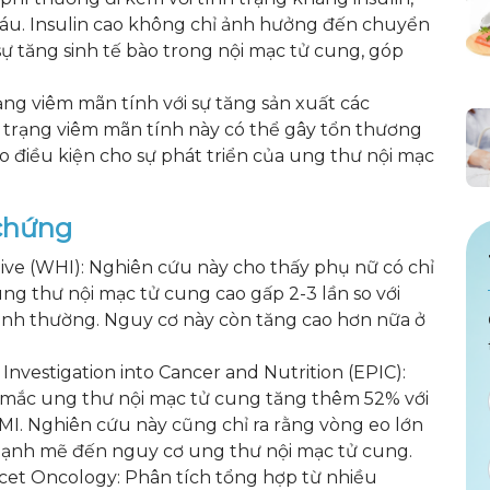
áu. Insulin cao không chỉ ảnh hưởng đến chuyển
ự tăng sinh tế bào trong nội mạc tử cung, góp
ạng viêm mãn tính với sự tăng sản xuất các
h trạng viêm mãn tính này có thể gây tổn thương
ạo điều kiện cho sự phát triển của ung thư nội mạc
 chứng
ive (WHI): Nghiên cứu này cho thấy phụ nữ có chỉ
ng thư nội mạc tử cung cao gấp 2-3 lần so với
nh thường. Nguy cơ này còn tăng cao hơn nữa ở
nvestigation into Cancer and Nutrition (EPIC):
 mắc ung thư nội mạc tử cung tăng thêm 52% với
BMI. Nghiên cứu này cũng chỉ ra rằng vòng eo lớn
 mạnh mẽ đến nguy cơ ung thư nội mạc tử cung.
cet Oncology: Phân tích tổng hợp từ nhiều