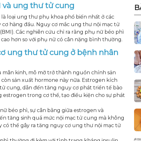
ì và ung thư tử cung
B
là loại ung thư phụ khoa phổ biến nhất ở các
uy cơ hàng đầu. Nguy cơ mắc ung thư nội mạc tử
 (BMI). Các nghiên cứu chỉ ra rằng phụ nữ béo phì
cao hơn so với phụ nữ có cân nặng bình thường.
cơ ung thư tử cung ở bệnh nhân
u mãn kinh, mô mỡ trở thành nguồn chính sản
 còn sản xuất hormone này nữa. Estrogen kích
 tử cung, dẫn đến tăng nguy cơ phát triển tế bào
 estrogen trong cơ thể, tạo điều kiện cho sự phát
nữ béo phì, sự cân bằng giữa estrogen và
n đến tăng sinh quá mức nội mạc tử cung mà không
ày có thể gây ra tăng nguy cơ ung thư nội mạc tử
 phì thường đi kèm với tình trạng kháng insulin,