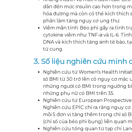
dẫn đến mức insulin cao hơn trong m
hóa đường mà còn có thể kích thích s
phần làm tăng nguy cơ ung thư.
Viêm mãn tính: Béo phì gây ra tình tr
cytokine viêm như TNF-α và IL-6. Tìn
DNA và kích thích tăng sinh tế bào, t
tử cung.
3. Số liệu nghiên cứu minh
Nghiên cứu từ Women's Health Initiat
số BMI từ 30 trở lên có nguy cơ mắc u
những người có BMI trong ngưỡng bì
những phụ nữ có BMI trên 35.
Nghiên cứu từ European Prospective I
Nghiên cứu EPIC chỉ ra rằng nguy cơ
mỗi 5 đơn vị tăng thêm trong chỉ số 
(chỉ số của béo phì bụng) liên quan
Nghiên cứu tổng quan từ tạp chí Lan