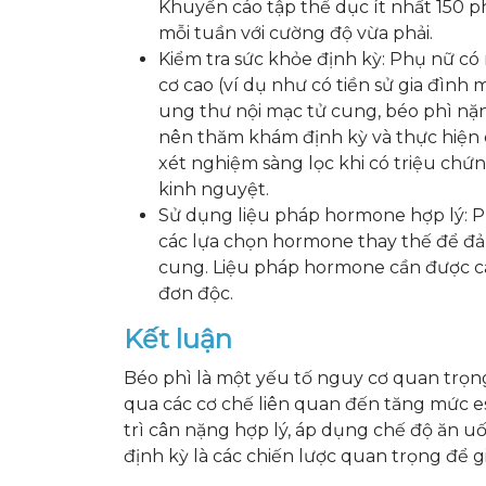
Khuyến cáo tập thể dục ít nhất 150 p
mỗi tuần với cường độ vừa phải.
Kiểm tra sức khỏe định kỳ: Phụ nữ có
cơ cao (ví dụ như có tiền sử gia đình 
ung thư nội mạc tử cung, béo phì nặ
nên thăm khám định kỳ và thực hiện 
xét nghiệm sàng lọc khi có triệu ch
kinh nguyệt.
Sử dụng liệu pháp hormone hợp lý: Ph
các lựa chọn hormone thay thế để đ
cung. Liệu pháp hormone cần được cân
đơn độc.
Kết luận
Béo phì là một yếu tố nguy cơ quan trọn
qua các cơ chế liên quan đến tăng mức es
trì cân nặng hợp lý, áp dụng chế độ ăn u
định kỳ là các chiến lược quan trọng để 