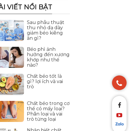
ÀI VIẾT NỔI BẬT
Sau phẫu thuật
thu nhỏ dạ dày
giảm béo kiêng
ăn gì?
Béo phì ảnh
hưởng đến xương
khớp như thế
nào?
Chất béo tốt là
gì? lợi ích và vai
trò
Chất béo trong cơ
thể có mấy loại?
Phân loại và vai
trò từng loại
Nhận biết chất