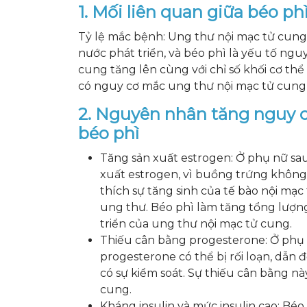
1. Mối liên quan giữa béo ph
Tỷ lệ mắc bệnh: Ung thư nội mạc tử cung 
nước phát triển, và béo phì là yếu tố ng
cung tăng lên cùng với chỉ số khối cơ thể
có nguy cơ mắc ung thư nội mạc tử cung 
2. Nguyên nhân tăng nguy 
béo phì
Tăng sản xuất estrogen: Ở phụ nữ sa
xuất estrogen, vì buồng trứng không
thích sự tăng sinh của tế bào nội mạc
ung thư. Béo phì làm tăng tổng lượng
triển của ung thư nội mạc tử cung.
Thiếu cân bằng progesterone: Ở phụ 
progesterone có thể bị rối loạn, dẫ
có sự kiểm soát. Sự thiếu cân bằng n
cung.
Kháng insulin và mức insulin cao: Béo