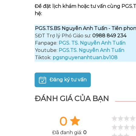
Để đặt lịch khám hoặc tư vấn cùng PGS.T
hệ:
PGS.TS.BS Nguyễn Anh Tuấn - Tiên phon
SĐT Trợ lý Phó Giáo sư:
0988 849 234
Fanpage:
PGS. TS. Nguyễn Anh Tuấn
Youtube:
PGS.TS. Nguyễn Anh Tuấn
Tiktok:
pgsnguyenanhtuan.bv108
Đăng ký tư vấn
ĐÁNH GIÁ CỦA BẠN
0
Đã đanh giá:
0