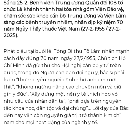
Sáng 25-2, Bệnh viện Trung ương Quân đội 108 tổ
chức Lễ khánh thành hai tòa nhà gồm Viện Bảo vệ,
chăm sóc sức khỏe cán bộ Trung ương và Viện Lâm
sàng các bệnh truyền nhiễm, nhân dịp kỷ niệm 70
năm Ngày Thầy thuốc Việt Nam (27-2-1955 / 27-2-
2025).
Phát biểu tại buổi lễ, Tổng Bí thư Tô Lâm nhấn mạnh
cách đây đúng 70 năm, ngày 27/2/1955, Chủ tịch Hồ
Chí Minh đã gửi thư cho Hội nghị cán bộ y tế toàn
quốc, trong đó Người căn dặn đội ngũ y, bác sĩ phải
luôn “thương yêu người bệnh như anh em ruột
thịt”, “không ngừng nâng cao chuyên môn và giữ
gìn y đức”, “Xây dựng một nền y tế thích hợp với
nhu cầu của nhân dân ta”, “phải dựa trên nguyên
tắc khoa học, dân tộc và đại chúng”… Lời dạy của Bác
đến nay vẫn còn nguyên giá trị, trở thành kim chỉ
nam cho mọi hoạt động của ngành y tế.