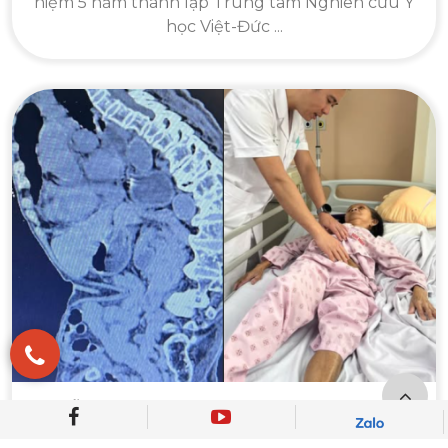
niệm 5 năm thành lập Trung tâm Nghiên cứu Y
học Việt-Đức ...
PHẪU THUẬT UNG THƯ DẠ DÀY THÀNH
CÔNG CHO BỆNH NHÂN GÙ VẸO CỘT