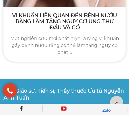
VI KHUẨN LIÊN QUAN ĐẾN BỆNH NƯỚU
RĂNG LÀM TĂNG NGUY CƠ UNG THƯ
ĐẦU VÀ CỔ
Một nghiên cứu mới phát hiện ra rằng vi khuẩn
gây bệnh nướu răng có thể làm tăng nguy cơ
phát ...
Phó Giáo sư, Tiến sĩ, Thầy thuốc Ưu tú Nguyễn
Anh Tuấn
Phó viện trưởng viện Phẫu thuật tiêu hoá
Chủ nhiệm khoa phẫu thuật ống tiêu hoá
Phụ trách Chủ nhiệm Bộ môn ngoại tiêu hoá
Bệnh viện TƯQĐ 108 - Số 1 Trần Hưng Đạo, Hai Bà