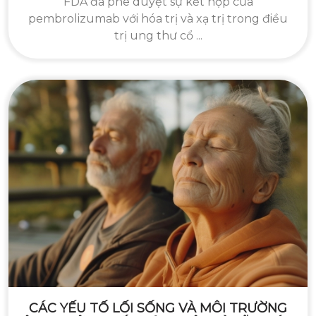
FDA đã phê duyệt sự kết hợp của
pembrolizumab với hóa trị và xạ trị trong điều
trị ung thư cổ ...
CÁC YẾU TỐ LỐI SỐNG VÀ MÔI TRƯỜNG