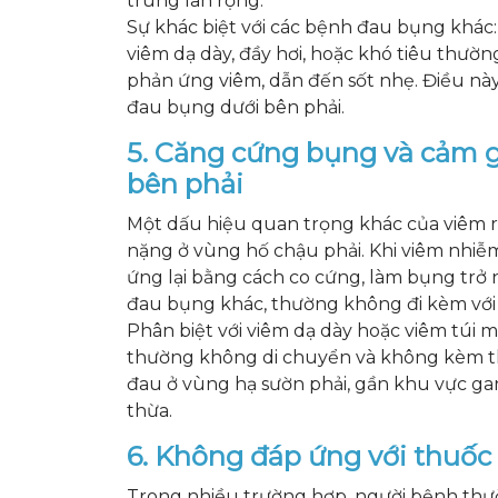
trùng lan rộng.
Sự khác biệt với các bệnh đau bụng khác
viêm dạ dày, đầy hơi, hoặc khó tiêu thườn
phản ứng viêm, dẫn đến sốt nhẹ. Điều này
đau bụng dưới bên phải.
5. Căng cứng bụng và cảm 
bên phải
Một dấu hiệu quan trọng khác của viêm r
nặng ở vùng hố chậu phải. Khi viêm nhiễ
ứng lại bằng cách co cứng, làm bụng trở 
đau bụng khác, thường không đi kèm với
Phân biệt với viêm dạ dày hoặc viêm túi m
thường không di chuyển và không kèm th
đau ở vùng hạ sườn phải, gần khu vực gan
thừa.
6. Không đáp ứng với thuố
Trong nhiều trường hợp, người bệnh th