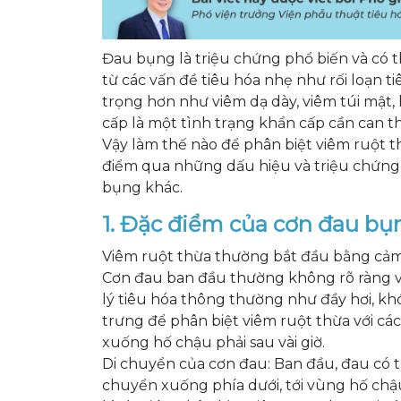
Đau bụng là triệu chứng phổ biến và có 
từ các vấn đề tiêu hóa nhẹ như rối loạn 
trọng hơn như viêm dạ dày, viêm túi mật, 
cấp là một tình trạng khẩn cấp cần can 
Vậy làm thế nào để phân biệt viêm ruột 
điểm qua những dấu hiệu và triệu chứng đ
bụng khác.
1. Đặc điểm của cơn đau bụ
Viêm ruột thừa thường bắt đầu bằng cảm
Cơn đau ban đầu thường không rõ ràng v
lý tiêu hóa thông thường như đầy hơi, kh
trưng để phân biệt viêm ruột thừa với cá
xuống hố chậu phải sau vài giờ.
Di chuyển của cơn đau: Ban đầu, đau có 
chuyển xuống phía dưới, tới vùng hố chậu 