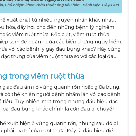
thể xuất phát từ nhiều nguyên nhân khác nhau,
tiêu hóa, đầy hơi, cho đến những bệnh lý nghiêm
hoặc viêm ruột thừa. Đặc biệt, viêm ruột thừa
thiệp sớm để ngăn ngừa các biến chứng nguy hiểm.
thừa với các bệnh lý gây đau bụng khác? Hãy cùng
ặc trưng của viêm ruột thừa so với các loại đau
ng trong viêm ruột thừa
 giác đau âm ỉ ở vùng quanh rốn hoặc giữa bụng.
à có thể khiến người bệnh nhầm lẫn với các bệnh
ó tiêu. Tuy nhiên, một trong những dấu hiệu đặc
c loại đau bụng khác chính là cơn đau di chuyển
thể xuất hiện ở vùng quanh rốn, nhưng sau đó di
phải – vị trí của ruột thừa. Đây là dấu hiệu điển