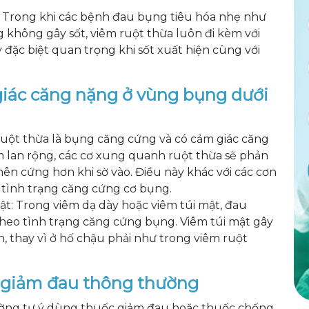
: Trong khi các bệnh đau bụng tiêu hóa nhẹ như
g không gây sốt, viêm ruột thừa luôn đi kèm với
 đặc biệt quan trọng khi sốt xuất hiện cùng với
giác căng nặng ở vùng bụng dưới
uột thừa là bụng căng cứng và có cảm giác căng
m lan rộng, các cơ xung quanh ruột thừa sẽ phản
nên cứng hơn khi sờ vào. Điều này khác với các cơn
 tình trạng căng cứng cơ bụng.
ật: Trong viêm dạ dày hoặc viêm túi mật, đau
eo tình trạng căng cứng bụng. Viêm túi mật gây
, thay vì ở hố chậu phải như trong viêm ruột
c giảm đau thông thường
ường tự ý dùng thuốc giảm đau hoặc thuốc chống