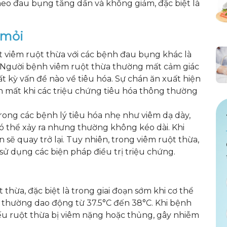
eo đau bụng tăng dần và không giảm, đặc biệt là
 mỏi
 viêm ruột thừa với các bệnh đau bụng khác là
 Người bệnh viêm ruột thừa thường mất cảm giác
t kỳ vấn đề nào về tiêu hóa. Sự chán ăn xuất hiện
n mất khi các triệu chứng tiêu hóa thông thường
Trong các bệnh lý tiêu hóa nhẹ như viêm dạ dày,
có thể xảy ra nhưng thường không kéo dài. Khi
 sẽ quay trở lại. Tuy nhiên, trong viêm ruột thừa,
 sử dụng các biện pháp điều trị triệu chứng.
thừa, đặc biệt là trong giai đoạn sớm khi cơ thể
ể thường dao động từ 37.5°C đến 38°C. Khi bệnh
 nếu ruột thừa bị viêm nặng hoặc thủng, gây nhiễm