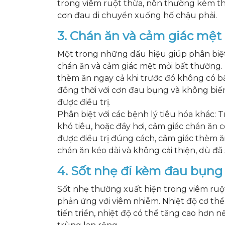
trong viêm ruột thừa, nôn thường kèm th
cơn đau di chuyển xuống hố chậu phải.
3. Chán ăn và cảm giác mệt
Một trong những dấu hiệu giúp phân biệt
chán ăn và cảm giác mệt mỏi bất thường.
thèm ăn ngay cả khi trước đó không có bấ
đồng thời với cơn đau bụng và không biế
được điều trị.
Phân biệt với các bệnh lý tiêu hóa khác: 
khó tiêu, hoặc đầy hơi, cảm giác chán ăn 
được điều trị đúng cách, cảm giác thèm ăn
chán ăn kéo dài và không cải thiện, dù đã
4. Sốt nhẹ đi kèm đau bụng
Sốt nhẹ thường xuất hiện trong viêm ruột 
phản ứng với viêm nhiễm. Nhiệt độ cơ th
tiến triển, nhiệt độ có thể tăng cao hơn