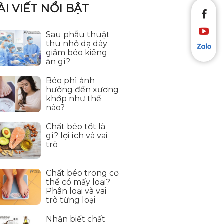
ÀI VIẾT NỔI BẬT
Sau phẫu thuật
thu nhỏ dạ dày
giảm béo kiêng
ăn gì?
Béo phì ảnh
hưởng đến xương
khớp như thế
nào?
Chất béo tốt là
gì? lợi ích và vai
trò
Chất béo trong cơ
thể có mấy loại?
Phân loại và vai
trò từng loại
Nhận biết chất