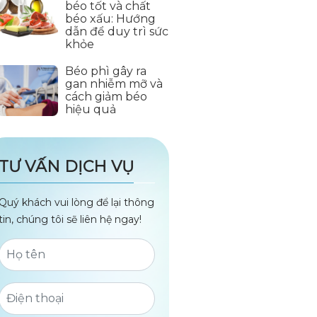
béo tốt và chất
béo xấu: Hướng
dẫn để duy trì sức
khỏe
Béo phì gây ra
gan nhiễm mỡ và
cách giảm béo
hiệu quả
TƯ VẤN DỊCH VỤ
Quý khách vui lòng để lại thông
tin, chúng tôi sẽ liên hệ ngay!