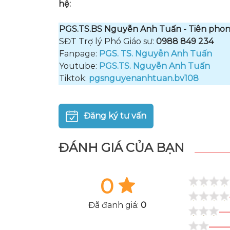
hệ:
PGS.TS.BS Nguyễn Anh Tuấn - Tiên phon
SĐT Trợ lý Phó Giáo sư:
0988 849 234
Fanpage:
PGS. TS. Nguyễn Anh Tuấn
Youtube:
PGS.TS. Nguyễn Anh Tuấn
Tiktok:
pgsnguyenanhtuan.bv108
Đăng ký tư vấn
ĐÁNH GIÁ CỦA BẠN
0
Đã đanh giá:
0