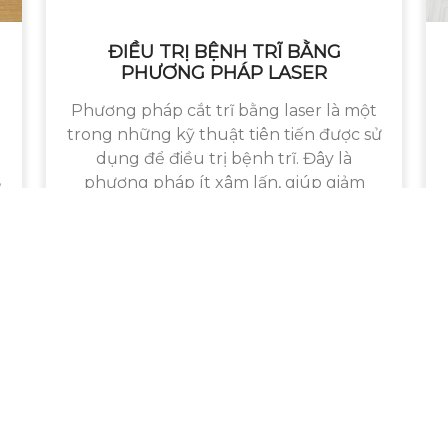
ĐIỀU TRỊ BỆNH TRĨ BẰNG
PHƯƠNG PHÁP LASER
Phương pháp cắt trĩ bằng laser là một
trong những kỹ thuật tiên tiến được sử
dụng để điều trị bệnh trĩ. Đây là
,
phương pháp ít xâm lấn, giúp giảm
thiểu đau đớn và thời ...
 tú Nguyễn Anh Tuấn
á
á
hoá
, Hai Bà Trưng, Hà Nội