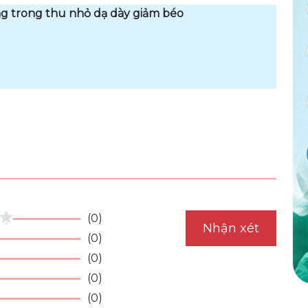
g trong thu nhỏ dạ dày giảm béo
(0)
Nhận xét
(0)
(0)
(0)
(0)