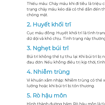
Thiếu máu: Chảy máu khi đi tiêu là triệu 
trạng chảy máu kéo dài có thể dẫn đến t
chóng mặt.
2. Huyết khối trĩ
Cục máu đông: Huyết khối trĩ là tình trạ
dữ dội và khó chịu. Tình trạng này thường
3. Nghẹt búi trĩ
Búi trĩ không thể tự thu lại: Khi búi trĩ 
đau đớn. Nếu không điều trị kịp thời, tìn
4. Nhiễm trùng
Vi khuẩn xâm nhập: Nhiễm trùng có thể x
lưỡng hoặc khi búi trĩ bị tổn thương.
5. Rò hậu môn
Hình thành đường hầm: Rò hậu môn là t