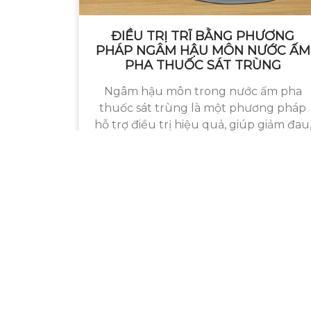
ĐIỀU TRỊ TRĨ BẰNG PHƯƠNG
PHÁP NGÂM HẬU MÔN NƯỚC ẤM
PHA THUỐC SÁT TRÙNG
Ngâm hậu môn trong nước ấm pha
thuốc sát trùng là một phương pháp
hỗ trợ điều trị hiệu quả, giúp giảm đau
viêm và ngứa trong quá trình điều trị
trĩ. Đây là biện pháp ...
Phó Giáo sư, Tiến sĩ, Thầy thuốc Ưu
Phó viện trưởng viện Phẫu thuật tiêu ho
Chủ nhiệm khoa phẫu thuật ống tiêu ho
Phụ trách Chủ nhiệm Bộ môn ngoại tiêu 
Bệnh viện TƯQĐ 108 - Số 1 Trần Hưng Đạo