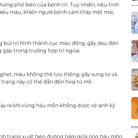
chứng phổ biến của bệnh trĩ. Tuy nhiên, nếu tình
hiếu máu, khiến người bệnh cảm thấy mệt mỏi,
ng búi trĩ hình thành cục máu đông, gây đau đớn
 gặp trong trường hợp trĩ ngoại.
bị nghẹt, máu không thể lưu thông, gây sưng to và
h trạng này có thể dẫn đến hoại tử mô.
ảy ra khi vùng hậu môn không được vệ sinh kỹ
ình trạng xuất hiện đường hầm giữa ống hậu môn