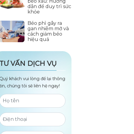
béo xấu: Hướng
dẫn để duy trì sức
khỏe
Béo phì gây ra
gan nhiễm mỡ và
cách giảm béo
hiệu quả
TƯ VẤN DỊCH VỤ
Quý khách vui lòng để lại thông
tin, chúng tôi sẽ liên hệ ngay!