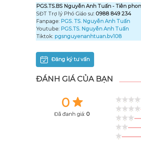
PGS.TS.BS Nguyễn Anh Tuấn - Tiên phon
SĐT Trợ lý Phó Giáo sư:
0988 849 234
Fanpage:
PGS. TS. Nguyễn Anh Tuấn
Youtube:
PGS.TS. Nguyễn Anh Tuấn
Tiktok:
pgsnguyenanhtuan.bv108
Đăng ký tư vấn
ĐÁNH GIÁ CỦA BẠN
0
Đã đanh giá:
0