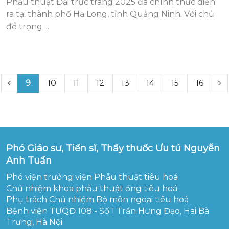
Phẫu thuật Đại trực tràng 2025 đã chính thức diễn
ra tại thành phố Hạ Long, tỉnh Quảng Ninh. Với chủ
đề trọng ...
9
10
11
12
13
14
15
16
Phó Giáo sư, Tiến sĩ, Thầy thuốc Ưu tú Nguyễn
Anh Tuấn
Phó viện trưởng viện Phẫu thuật tiêu hoá
Chủ nhiệm khoa phẫu thuật ống tiêu hoá
Phụ trách Chủ nhiệm Bộ môn ngoại tiêu hoá
Bệnh viện TƯQĐ 108 - Số 1 Trần Hưng Đạo, Hai Bà
Trưng, Hà Nội